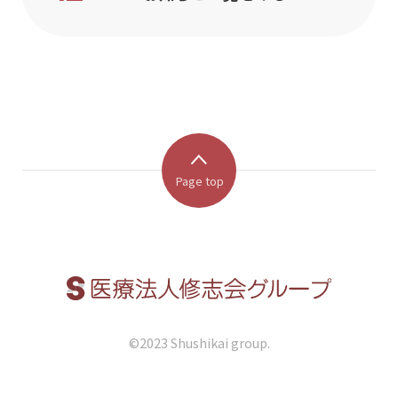
Page top
©︎2023 Shushikai group.