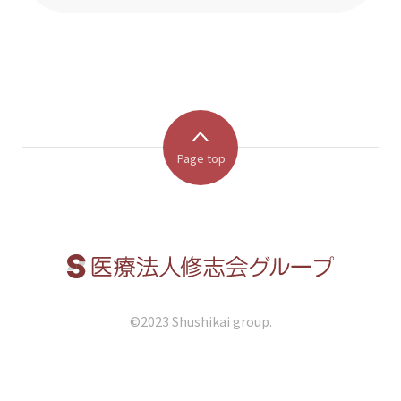
Page top
©︎2023 Shushikai group.