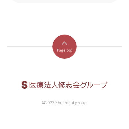
Page top
©︎2023 Shushikai group.