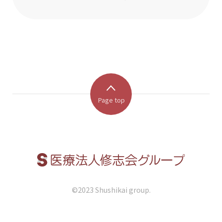
Page top
©︎2023 Shushikai group.