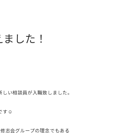
えました！
新しい相談員が入職致しました。
です☺
、修志会グループの理念でもある