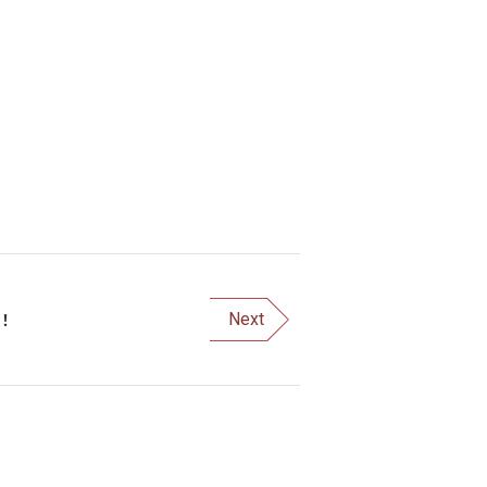
)！
Next