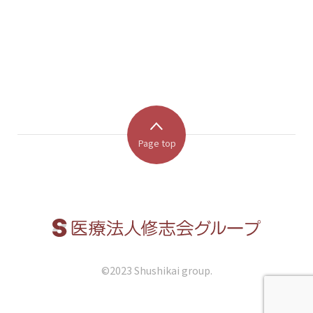
Page top
©︎2023 Shushikai group.