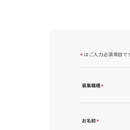
＊
はご入力必須項目で
募集職種
＊
お名前
＊