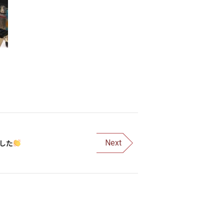
した
Next