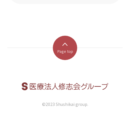
Page top
©︎2023 Shushikai group.