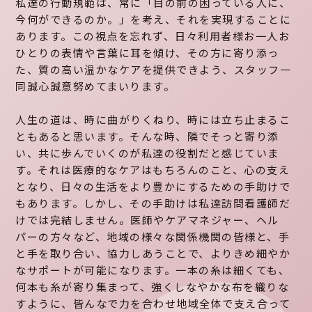
私達の行動規範は、常に「目の前の困っている人に、
今何ができるのか。」を考え、それを実現することに
あります。この視点を忘れず、日々利用者様お一人お
ひとりの表情や言葉に耳を傾け、その方に寄り添っ
た、質の高い温かなケアを提供できよう、スタッフ一
同誠心誠意努めてまいります。
人生の道は、時に曲がりくねり、時には立ち止まるこ
ともあると思います。そんな時、隣でそっと寄り添
い、共に歩んでいくのが私達の役割だと感じていま
す。それは医療的なケアはもちろんのこと、心の支え
となり、日々の生活をより豊かにするための手助けで
もあります。しかし、その手助けは私達訪問看護師だ
けでは完結しません。医師やケアマネジャー、ヘル
パーの方々など、地域の様々な関係機関の皆様と、手
と手を取り合い、協力しあうことで、よりきめ細やか
なサポートが可能になります。一本の糸は細くても、
何本も糸が寄り集まって、強くしなやかな布を織りな
すように、皆んなで力を合わせ地域全体で支え合って