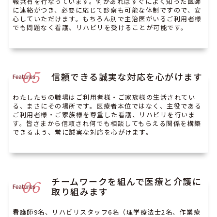
報共有を行なっています。何かあればすぐによく知った医師
に連絡がつき、必要に応じて診察も可能な体制ですので、安
心していただけます。もちろん別で主治医がいるご利用者様
でも問題なく看護、リハビリを受けることが可能です。
05
信頼できる誠実な対応を心がけます
Features
わたしたちの職場はご利用者様・ご家族様の生活されてい
る、まさにその場所です。医療者本位ではなく、主役である
ご利用者様・ご家族様を尊重した看護、リハビリを行いま
す。皆さまから信頼され何でも相談してもらえる関係を構築
できるよう、常に誠実な対応を心がけます。
チームワークを組んで医療と介護に
06
Features
取り組みます
看護師9名、リハビリスタッフ6名（理学療法士2名、作業療