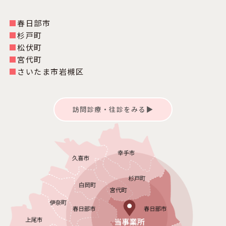
■
春日部市
■
杉戸町
■
松伏町
■
宮代町
■
さいたま市岩槻区
訪問診療・往診をみる