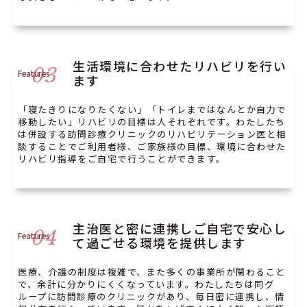
生活環境に合わせたリハビリを行い
03
Features
ます
「寝たきりになりたくない」「トイレまではなんとか自力で
移動したい」リハビリの目標は人それぞれです。わたしたち
は併設する訪問診療クリニックのリハビリテーション医と相
談することでご利用者様、ご家族様の目標、環境に合わせた
リハビリ指導をご自宅で行うことができます。
主治医と密に連携しご自宅で安心し
04
Features
て過ごせる環境を提供します
医療、介護の制度は複雑で、また多くの事業所が関わること
で、余計に分かりにくくなっています。わたしたちは同グ
ループに訪問診療のクリニックがあり、毎日密に連携し、情