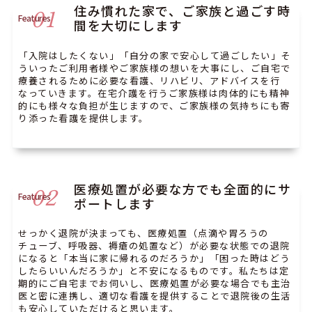
住み慣れた家で、ご家族と過ごす時
01
Features
間を大切にします
「入院はしたくない」「自分の家で安心して過ごしたい」そ
ういったご利用者様やご家族様の想いを大事にし、ご自宅で
療養されるために必要な看護、リハビリ、アドバイスを行
なっていきます。在宅介護を行うご家族様は肉体的にも精神
的にも様々な負担が生じますので、ご家族様の気持ちにも寄
り添った看護を提供します。
医療処置が必要な方でも全面的にサ
02
Features
ポートします
せっかく退院が決まっても、医療処置（点滴や胃ろうの
チューブ、呼吸器、褥瘡の処置など）が必要な状態での退院
になると「本当に家に帰れるのだろうか」「困った時はどう
したらいいんだろうか」と不安になるものです。私たちは定
期的にご自宅までお伺いし、医療処置が必要な場合でも主治
医と密に連携し、適切な看護を提供することで退院後の生活
も安心していただけると思います。