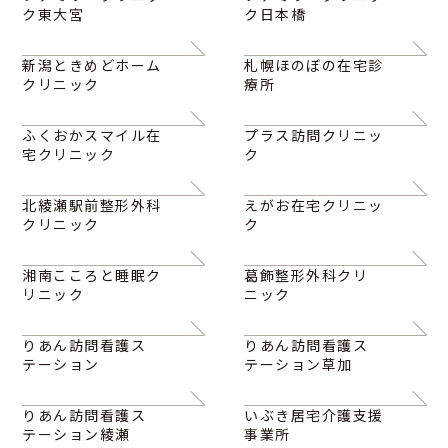
ク東大宮
ク日本橋
新潟ときめどホーム
札幌ほのぼの在宅診
クリニック
療所
ふくおかスマイル在
プラス訪問クリニッ
宅クリニック
ク
北綾瀬駅前整形外科
えがお在宅クリニッ
クリニック
ク
湘南こころと睡眠ク
葛飾整形外科クリ
リニック
ニック
りあん訪問看護ス
りあん訪問看護ス
テーション
テーション草加
りあん訪問看護ス
いぶき居宅介護支援
テーション綾瀬
事業所